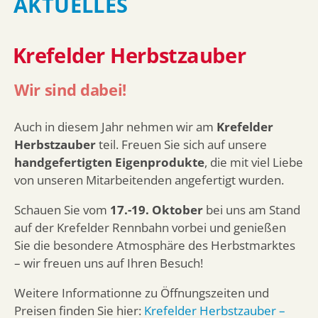
AKTUELLES
Produktion
Krefelder Herbstzauber
Onlineshop
Wir sind dabei!
Karriere
Auch in diesem Jahr nehmen wir am
Krefelder
Kontakt
Herbstzauber
teil. Freuen Sie sich auf unsere
handgefertigten Eigenprodukte
, die mit viel Liebe
von unseren Mitarbeitenden angefertigt wurden.
Schauen Sie vom
17.-19. Oktober
bei uns am Stand
auf der Krefelder Rennbahn vorbei und genießen
Sie die besondere Atmosphäre des Herbstmarktes
– wir freuen uns auf Ihren Besuch!
Weitere Informationne zu Öffnungszeiten und
Preisen finden Sie hier:
Krefelder Herbstzauber –